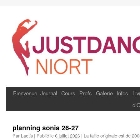
Bienvenue
Journal
Cours
Profs
Galerie
Infos
Liv
d’O
planning sonia 26-27
Par
Laetis
|
Publié le
6 juillet 2026
|
La taille originale est de
200