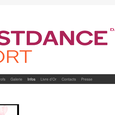
rofs
Galerie
Infos
Livre d’Or
Contacts
Presse