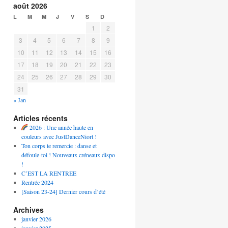
août 2026
L
M
M
J
V
S
D
1
2
3
4
5
6
7
8
9
10
11
12
13
14
15
16
17
18
19
20
21
22
23
24
25
26
27
28
29
30
31
« Jan
Articles récents
2026 : Une année haute en
couleurs avec JustDanceNiort !
Ton corps te remercie : danse et
défoule-toi ! Nouveaux créneaux dispo
!
C’EST LA RENTREE
Rentrée 2024
[Saison 23-24] Dernier cours d’été
Archives
janvier 2026